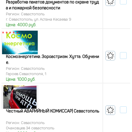
Разработка пакетов документов по охране труд
а и пожарной безопасности
Регион: Севастополь
г. Севастополь, ул. Астана Кесаева 9
Цена:
4000
руб.
Космоэнергетика. Зороастризм. Хутта. Обучени
е.
Регион: Севастополь
Героев Севастополя, 1
Цена:
1000
руб.
Честный АВАРИЙНЫЙ КОМИССАР| Севастополь
Регион: Севастополь
Очаковцев 34 севастополь