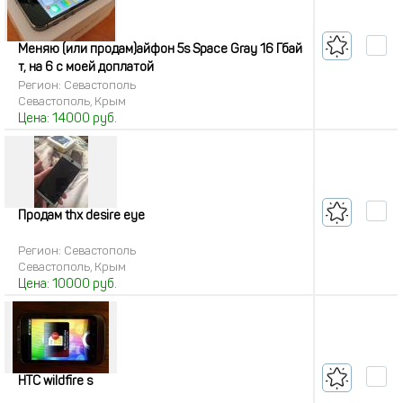
Меняю (или продам)айфон 5s Space Gray 16 Гбай
т, на 6 с моей доплатой
Регион: Севастополь
Севастополь, Крым
Цена:
14000
руб.
Продам thx desire eye
Регион: Севастополь
Севастополь, Крым
Цена:
10000
руб.
НТС wildfire s