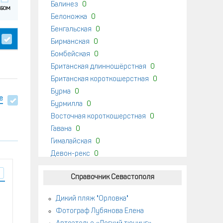
Балинез
0
Белоножка
0
Бенгальская
0
Бирманская
0
Бомбейская
0
Британская длинношёрстная
0
Британская короткошерстная
0
Бурма
0
е
Бурмилла
0
Восточная короткошерстная
0
Гавана
0
Гималайская
0
Девон-рекс
0
Донской сфинкс
0
Справочник Севастополя
Европейская белая
0
Европейская короткошерстная
0
Дикий пляж "Орловка"
Европейская чёрная
0
Фотограф Лубянова Елена
Египетская мау
0