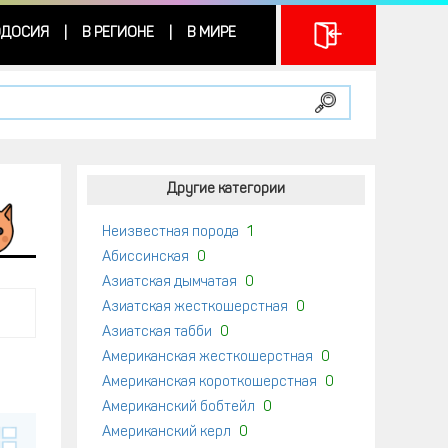
ДОСИЯ
В РЕГИОНЕ
В МИРЕ
|
|
Другие категории
Неизвестная порода
1
Абиссинская
0
Азиатская дымчатая
0
Азиатская жесткошерстная
0
Азиатская табби
0
Американская жесткошерстная
0
Американская короткошерстная
0
Американский бобтейл
0
Американский керл
0