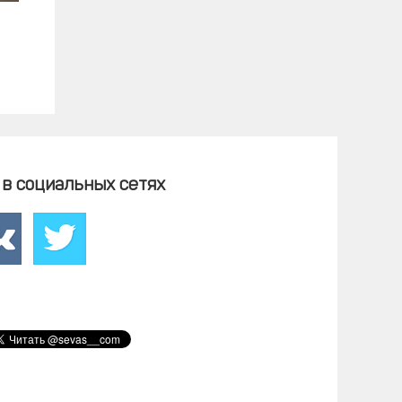
Тайская
0
Тиффани
0
Той-бобтейл
0
Тонкинез
0
Турецкая ангора
0
Турецкий ван
0
Уральский рекс
0
Уссурийская
0
в социальных сетях
Французская голубая
0
Хайленд Фолд
0
Цейлонская
0
Шиншилла
0
Шотландская вислоухая
0
Шотландская короткошерстная
0
Экзотическая короткошерстная
0
Японский бобтейл
0
Беспородная
0
Аксессуары
0