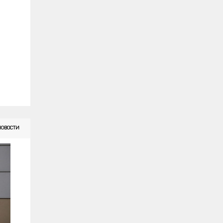
Ориентальная
0
Оцикат
0
Персидская
0
Петербургский сфинкс
0
Пиксибоб
0
Рекс
0
Русская голубая
0
Русская полосатая
0
Русская пятнистая
0
Русская рыжая
0
НОВОСТИ
Рэгдолл
0
Сейшельская длинношерстная
0
Сейшельская короткошерстная
0
Селкирк-рекс
0
Сиамская
0
Сибирская
0
Сингапурская
0
Сомалийская
0